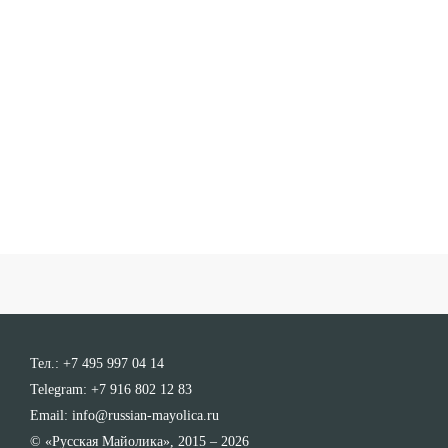
Тел.:
+7 495 997 04 14
Telegram:
+7 916 802 12 83
Email:
info@russian-mayolica.ru
© «Русская Майолика», 2015 – 2026