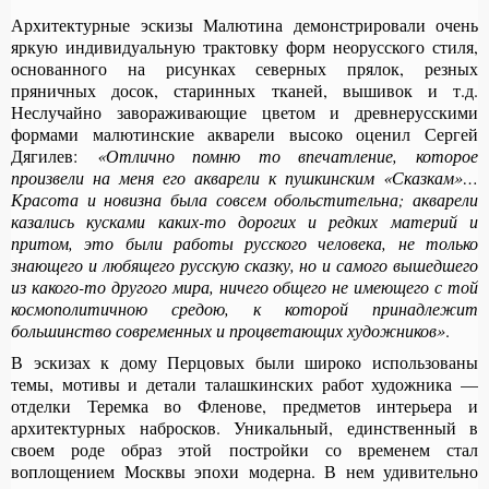
Архитектурные эскизы Малютина демонстрировали очень
яркую индивидуальную трактовку форм неорусского стиля,
основанного на рисунках северных прялок, резных
пряничных досок, старинных тканей, вышивок и т.д.
Неслучайно завораживающие цветом и древнерусскими
формами малютинские акварели высоко оценил Сергей
Дягилев:
«Отлично помню то впечатление, которое
произвели на меня его акварели к пушкинским «Сказкам»…
Красота и новизна была совсем обольстительна; акварели
казались кусками каких-то дорогих и редких материй и
притом, это были работы русского человека, не только
знающего и любящего русскую сказку, но и самого вышедшего
из какого-то другого мира, ничего общего не имеющего с той
космополитичною средою, к которой принадлежит
большинство современных и процветающих художников»
.
В эскизах к дому Перцовых были широко использованы
темы, мотивы и детали талашкинских работ художника —
отделки Теремка во Фленове, предметов интерьера и
архитектурных набросков. Уникальный, единственный в
своем роде образ этой постройки со временем стал
воплощением Москвы эпохи модерна. В нем удивительно