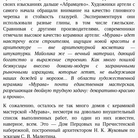
своих изысканиях дальше «Абрамцево». Художники артели с
самого начала обращали внимание на качество глиняного
черепка и стойкость глазурей. Экспериментируя они
использовали разные глины, в том числе гжельские.
Сравнивая с другими производителями, современники
отмечали высокое качество керамики артели:
«Мурава» идет
навстречу всем строителям, ищущим новой красоты в
архитектуре — вне архитектурной косметики —
штукатурки. Майолика же — вечный материал, дающий
богатство и выражение строению. Как много пошлой
безвкусицы внесено домами-модерн с заграничными
рыночными изразцами, которые летят, не выдерживая
наших дождей и морозов… В области художественной
керамики «Мурава» почти единственная мастерская,
разрешающая двойную трудную задачу: декоративно-красиво
и прочно».
К сожалению, осталось не так много домов с керамикой
мастерской «Мурава», несмотря на довольно внушительный
список выполненных работ, но один из них известен,
наверное, всем. Это — Дом Перцовых на Пречистенской
набережной, построенный архитектором Н. К. Жуковым по
эскизам С. В. Малютина.