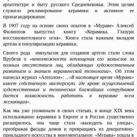
архитектуре и быту русского Средневековья. Этим целям
служило рекламирование керамики и активное ее
пропагандирование.
В 1907 году на основе своих опытов в «Мураве» Алексей
Филиппов выпустил книгу «Керамика. Глазури
восстановительного огня». Книга стала важным вкладом
артели в популяризацию керамики.
Своего рода импульсом для создания артели стали слова
Врубеля о
«невозможности воплощения его замыслов за
полным отсутствием лиц, обладающих художественным
развитием и знанием керамической технологии
». Об этом
написал журнал «Апполон»: ..
.«В настоящее время «Мурава»
имеет собственную мастерскую, где кроме осуществлений
художественных и технических ближайших сотрудников
дается возможность работать в керамике всем
желающим».
Как мы уже упоминали в своих статьях, в конце XIX века
использование керамики в Европе и в России существенно
расширилось, она чаще стала «выходить на улицы»,
преображая фасады домов и превращаясь из декоративно-
прикладного искусства в монументальное. «Мурава» пошла в