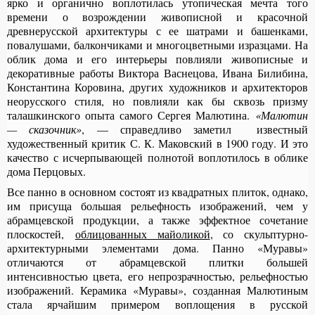
ярко и органично воплотилась утопическая мечта того
времени о возрождении живописной и красочной
древнерусской архитектуры с ее шатрами и башенками,
повалушами, балкончиками и многоцветными изразцами. На
облик дома и его интерьеры повлияли живописные и
декоративные работы Виктора Васнецова, Ивана Билибина,
Константина Коровина, других художников и архитекторов
неорусского стиля, но повлияли как бы сквозь призму
талашкинского опыта самого Сергея Малютина.
«Малютин
— сказочник»
, — справедливо заметил известный
художественный критик С. К. Маковский в 1900 году. И это
качество с исчерпывающей полнотой воплотилось в облике
дома Перцовых.
Все панно в основном состоят из квадратных плиток, однако,
им присуща большая рельефность изображений, чем у
абрамцевской продукции, а также эффектное сочетание
плоскостей,
облицованных майоликой
, со скульптурно-
архитектурными элементами дома. Панно «Муравы»
отличаются от абрамцевской плитки большей
интенсивностью цвета, его непрозрачностью, рельефностью
изображений. Керамика «Муравы», созданная Малютиным
стала ярчайшим примером воплощения в русской