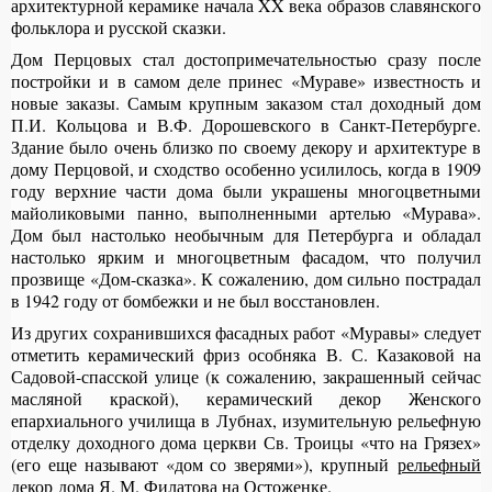
архитектурной керамике начала XX века образов славянского
фольклора и русской сказки.
Дом Перцовых стал достопримечательностью сразу после
постройки и в самом деле принес «Мураве» известность и
новые заказы. Самым крупным заказом стал доходный дом
П.И. Кольцова и В.Ф. Дорошевского в Санкт-Петербурге.
Здание было очень близко по своему декору и архитектуре в
дому Перцовой, и сходство особенно усилилось, когда в 1909
году верхние части дома были украшены многоцветными
майоликовыми панно, выполненными артелью «Мурава».
Дом был настолько необычным для Петербурга и обладал
настолько ярким и многоцветным фасадом, что получил
прозвище «Дом-сказка». К сожалению, дом сильно пострадал
в 1942 году от бомбежки и не был восстановлен.
Из других сохранившихся фасадных работ «Муравы» следует
отметить керамический фриз особняка В. С. Казаковой на
Садовой-спасской улице (к сожалению, закрашенный сейчас
масляной краской), керамический декор Женского
епархиального училища в Лубнах, изумительную рельефную
отделку доходного дома церкви Св. Троицы «что на Грязех»
(его еще называют «дом со зверями»), крупный
рельефный
декор
дома Я. М. Филатова на Остоженке.